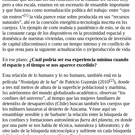
pero a otra escala, estamos en un escenario de ensamble importante
y que funciona como normalización política del trabajo: entre “ojos
[1]
sin rostros”
la vida parece estar sobre producida en sus “recursos
naturales”, ahí en la conexión energética-tecnología inscrita en lxs
cuerpxs. Un ejemplo de corte realista y pandémico de esto, se da en
la constante carga de los dispositivos en la proximidad espacial y
doméstica de nuestras viviendas, como una experiencia de inversión
de capital (discontinuo) o como un tiempo intenso y en conflicto de
lo que resta para la siguiente actualización o (re)producción de vida.
En ese plano:
¿Cuál podría ser esa experiencia mínima cuando
el espacio y el tiempo se nos aparece excedido?
Esta relación de lo humanx y lo no humanx, también está en la
[2]
película “
Nostalgia de la luz
” de Patricio Guzmán (2010
), donde
a tres mil metros de altura de la superficie poblacional y marítima,
lxs astrónomos del mundo globalizado-académico, observan “los
confines del universo”, al tiempo que las mujeres familiares de
detenidxs de desaparecidxs (Chile) buscan también los cuerpxs que
los militares lanzaron al desierto de Atacama. Véase aquí un
ensamblaje sensible y de barbarie: la relación entre la búsqueda de
los confines y formaciones astronómicas
fuera del planeta
, en donde
por una parte se nos habla de técnica, naturaleza y laboratorio; y de
otro lado de la búsqueda microscópica y sufriente en cada búsqueda