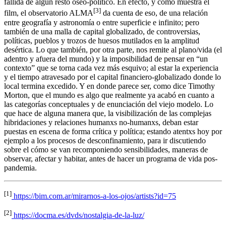
fallida de algún resto óseo-político. En efecto, y como muestra el
[3]
film, el observatorio ALMA
da cuenta de eso, de una relación
entre geografía y astronomía o entre superficie e infinito; pero
también de una malla de capital globalizado, de controversias,
políticas, pueblos y trozos de huesos mutilados en la amplitud
desértica. Lo que también, por otra parte, nos remite al plano/vida (el
adentro y afuera del mundo) y la imposibilidad de pensar en “un
contexto” que se torna cada vez más esquivo; al estar la experiencia
y el tiempo atravesado por el capital financiero-globalizado donde lo
local termina excedido. Y en donde parece ser, como dice Timothy
Morton, que el mundo es algo que realmente ya acabó en cuanto a
las categorías conceptuales y de enunciación del viejo modelo. Lo
que hace de alguna manera que, la visibilización de las complejas
hibridaciones y relaciones humanxs no-humanxs, deban estar
puestas en escena de forma crítica y política; estando atentxs hoy por
ejemplo a los procesos de desconfinamiento, para ir discutiendo
sobre el cómo se van recomponiendo sensibilidades, maneras de
observar, afectar y habitar, antes de hacer un programa de vida pos-
pandemia.
[1]
https://bim.com.ar/mirarnos-a-los-ojos/artists?id=75
[2]
https://docma.es/dvds/nostalgia-de-la-luz/