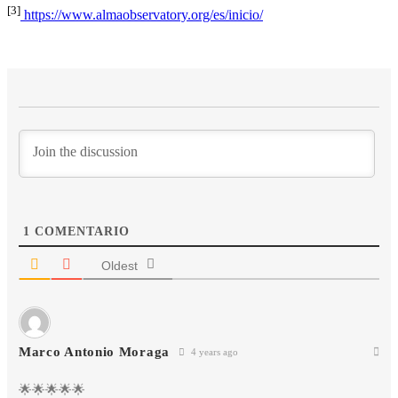
[3]
https://www.almaobservatory.org/es/inicio/
1
COMENTARIO
Oldest
Marco Antonio Moraga
4 years ago
🌟🌟🌟🌟🌟