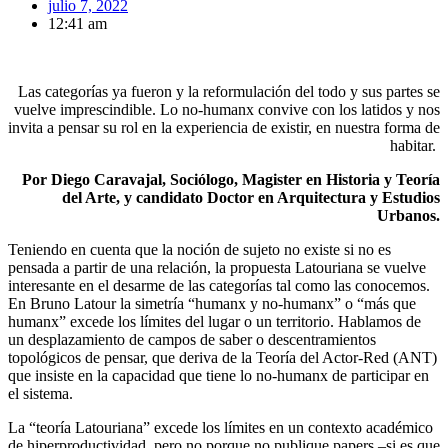
julio 7, 2022
12:41 am
Las categorías ya fueron y la reformulación del todo y sus partes se
vuelve imprescindible. Lo no-humanx convive con los latidos y nos
invita a pensar su rol en la experiencia de existir, en nuestra forma de
habitar.
Por Diego Caravajal, Sociólogo, Magister en Historia y Teoría
del Arte, y candidato Doctor en Arquitectura y Estudios
Urbanos.
Teniendo en cuenta que la noción de sujeto no existe si no es
pensada a partir de una relación, la propuesta Latouriana se vuelve
interesante en el desarme de las categorías tal como las conocemos.
En Bruno Latour la simetría “humanx y no-humanx” o “más que
humanx” excede los límites del lugar o un territorio. Hablamos de
un desplazamiento de campos de saber o descentramientos
topológicos de pensar, que deriva de la Teoría del Actor-Red (ANT)
que insiste en la capacidad que tiene lo no-humanx de participar en
el sistema.
La “teoría Latouriana” excede los límites en un contexto académico
de hiperproductividad, pero no porque no publique papers
–
si es que