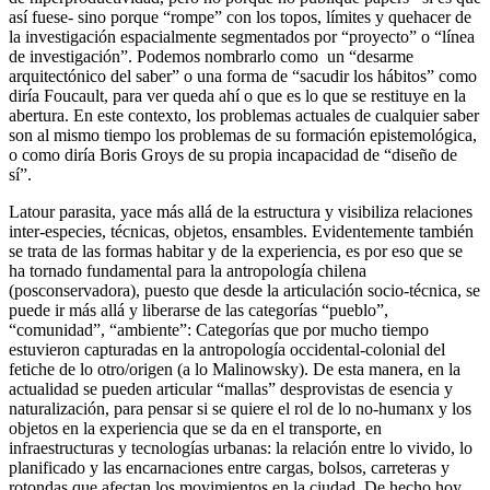
así fuese-
sino porque “rompe” con los topos, límites y quehacer de
la investigación espacialmente segmentados por “proyecto” o “línea
de investigación”. Podemos nombrarlo como un “desarme
arquitectónico del saber” o una forma de “sacudir los hábitos” como
diría Foucault, para ver queda ahí o que es lo que se restituye en la
abertura. En este contexto, los problemas actuales de cualquier saber
son al mismo tiempo los problemas de su formación epistemológica,
o como diría Boris Groys de su propia incapacidad de “diseño de
sí”.
Latour parasita, yace más allá de la estructura y visibiliza relaciones
inter-especies, técnicas, objetos, ensambles. Evidentemente también
se trata de las formas habitar y de la experiencia, es por eso que se
ha tornado fundamental para la antropología chilena
(posconservadora), puesto que desde la articulación socio-técnica, se
puede ir más allá y liberarse de las categorías “pueblo”,
“comunidad”, “ambiente”: Categorías que por mucho tiempo
estuvieron capturadas en la antropología occidental-colonial del
fetiche de lo otro/origen (a lo Malinowsky). De esta manera, en la
actualidad se pueden articular “mallas” desprovistas de esencia y
naturalización, para pensar si se quiere el rol de lo no-humanx y los
objetos en la experiencia que se da en el transporte, en
infraestructuras y tecnologías urbanas: la relación entre lo vivido, lo
planificado y las encarnaciones entre cargas, bolsos, carreteras y
rotondas que afectan los movimientos en la ciudad. De hecho hoy,